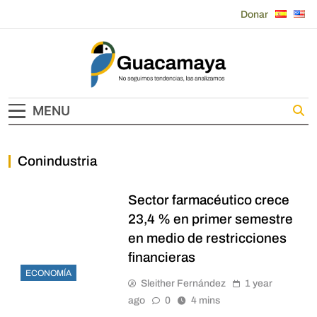
Skip
Donar
to
content
Guacamaya
MENU
Conindustria
Sector farmacéutico crece
23,4 % en primer semestre
en medio de restricciones
financieras
ECONOMÍA
Sleither Fernández
1 year
ago
0
4 mins