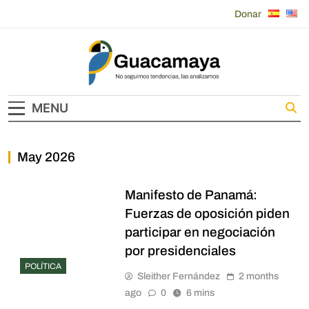
Skip
Donar
to
content
Guacamaya
MENU
May 2026
Manifesto de Panamá:
Fuerzas de oposición piden
participar en negociación
por presidenciales
POLÍTICA
Sleither Fernández
2 months
ago
0
6 mins