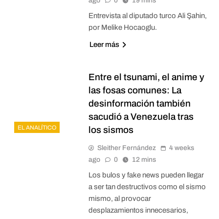
ago
0
19 mins
Entrevista al diputado turco Ali Şahin,
por Melike Hocaoglu.
Leer más
Entre el tsunami, el anime y
las fosas comunes: La
desinformación también
sacudió a Venezuela tras
EL ANALÍTICO
los sismos
Sleither Fernández
4 weeks
ago
0
12 mins
Los bulos y fake news pueden llegar
a ser tan destructivos como el sismo
mismo, al provocar
desplazamientos innecesarios,