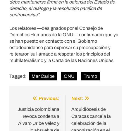
debe mantenerse firme en la defensa del Estado de
derecho, el diálogo y la resolución pacífica de
controversias”.
Los relatores —designados por el Consejo de
Derechos Humanos de la ONU— confirmaron que ya
se han puesto en contacto con el Gobierno
estadounidense para expresar su preocupación y
reiteraron su llamado a respetar los principios del
multilateralismo y la Carta de las Naciones Unidas.
Tagged:
Mar Caribe
ONU
Trump
Previous:
Next:
Post
navigation
Justicia colombiana
Arquidiócesis de
revoca condena a
Caracas cancela la
Álvaro Uribe Vélez y
celebración de la
lo absuelve de
canonización en el