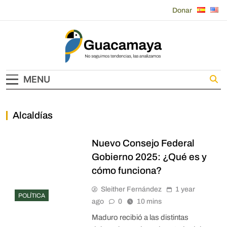
Skip
Donar
to
content
Guacamaya
MENU
Alcaldías
Nuevo Consejo Federal
Gobierno 2025: ¿Qué es y
cómo funciona?
Sleither Fernández
1 year
POLÍTICA
ago
0
10 mins
Maduro recibió a las distintas