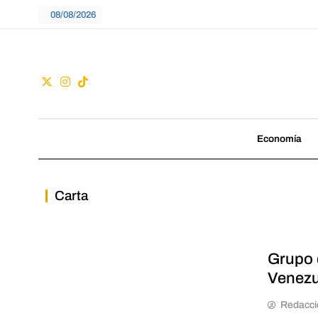
Skip
08/08/2026
to
content
Guac
No seguimos tenden
Economía
Carta
Grupo 
Venezue
Redacci