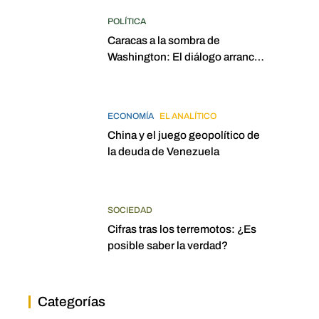
POLÍTICA
Caracas a la sombra de
Washington: El diálogo arrancó
con la mira puesta en
elecciones para 2027
ECONOMÍA
EL ANALÍTICO
China y el juego geopolítico de
la deuda de Venezuela
SOCIEDAD
Cifras tras los terremotos: ¿Es
posible saber la verdad?
Categorías