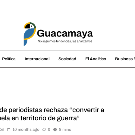
amaya
cias, las analizamos
Política
Internacional
Sociedad
El Analítico
Business B
de periodistas rechaza “convertir a
la en territorio de guerra”
ón
10 months ago
0
8 mins