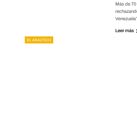
Más de 70 
rechazando
Venezuela”
Leer más
EL ANALÍTICO