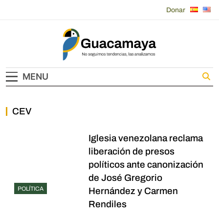
Skip
Donar
to
content
Guacamaya
MENU
CEV
Iglesia venezolana reclama
liberación de presos
políticos ante canonización
de José Gregorio
POLÍTICA
Hernández y Carmen
Rendiles