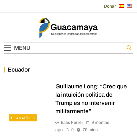
Skip
Donar
to
content
Guacamaya
MENU
Ecuador
Guillaume Long: “Creo que
la intuición política de
Trump es no intervenir
militarmente”
EL ANALÍTICO
Elias Ferrer
9 months
ago
0
79 mins