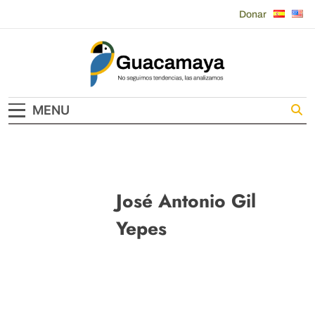
Skip
Donar
to
content
Guacamaya
MENU
José Antonio Gil
Yepes