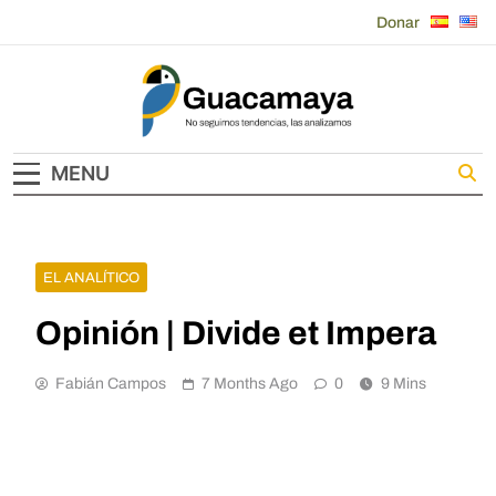
Skip
Donar
to
content
Guacamaya
MENU
EL ANALÍTICO
Opinión | Divide et Impera
Fabián Campos
7 Months Ago
0
9 Mins