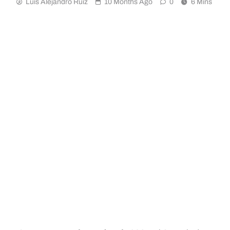
Luis Alejandro Ruiz
10 Months Ago
0
6 Mins