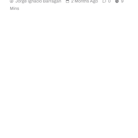
Jorge Ignacio Barragán
2 Months Ago
0
9
Mins