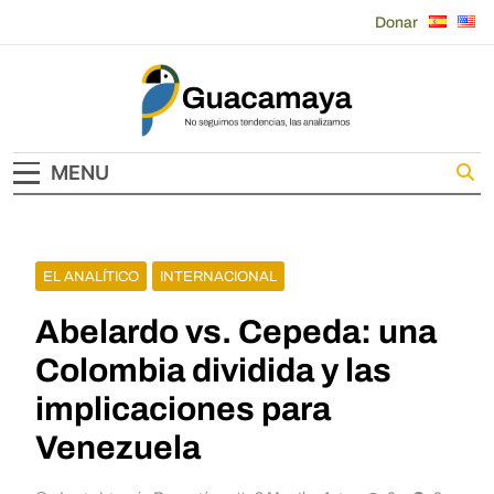
Skip
Donar
to
content
Guacamaya
MENU
EL ANALÍTICO
INTERNACIONAL
Abelardo vs. Cepeda: una
Colombia dividida y las
implicaciones para
Venezuela