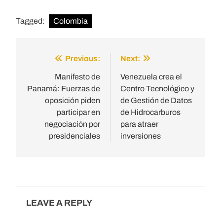
Tagged:
Colombia
Previous:
Next:
Post
navigation
Manifesto de
Venezuela crea el
Panamá: Fuerzas de
Centro Tecnológico y
oposición piden
de Gestión de Datos
participar en
de Hidrocarburos
negociación por
para atraer
presidenciales
inversiones
LEAVE A REPLY