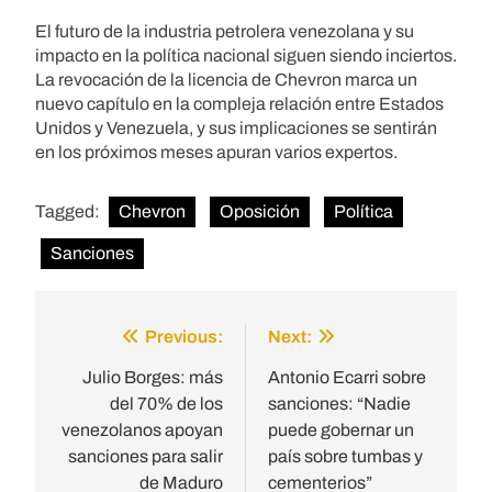
El futuro de la industria petrolera venezolana y su
impacto en la política nacional siguen siendo inciertos.
La revocación de la licencia de Chevron marca un
nuevo capítulo en la compleja relación entre Estados
Unidos y Venezuela, y sus implicaciones se sentirán
en los próximos meses apuran varios expertos.
Tagged:
Chevron
Oposición
Política
Sanciones
Previous:
Next:
Post
navigation
Julio Borges: más
Antonio Ecarri sobre
del 70% de los
sanciones: “Nadie
venezolanos apoyan
puede gobernar un
sanciones para salir
país sobre tumbas y
de Maduro
cementerios”