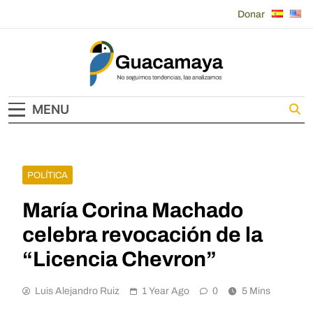
Skip
Donar
to
content
Guacamaya
MENU
POLÍTICA
María Corina Machado
celebra revocación de la
“Licencia Chevron”
Luis Alejandro Ruiz
1 Year Ago
0
5 Mins