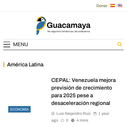
Skip
Donar
to
content
Guacamaya
MENU
América Latina
CEPAL: Venezuela mejora
previsión de crecimiento
para 2025 pese a
desaceleración regional
ECONOMÍA
Luis Alejandro Ruiz
1 year
ago
0
4 mins