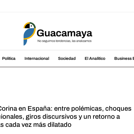
amaya
cias, las analizamos
Política
Internacional
Sociedad
El Analítico
Business B
Corina en España: entre polémicas, choques
cionales, giros discursivos y un retorno a
s cada vez más dilatado