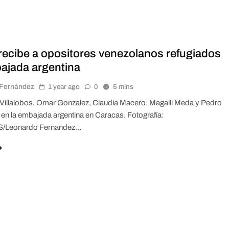
ecibe a opositores venezolanos refugiados
ajada argentina
r Fernández
1 year ago
0
5 mins
illalobos, Omar Gonzalez, Claudia Macero, Magalli Meda y Pedro
 en la embajada argentina en Caracas. Fotografía:
/Leonardo Fernandez…