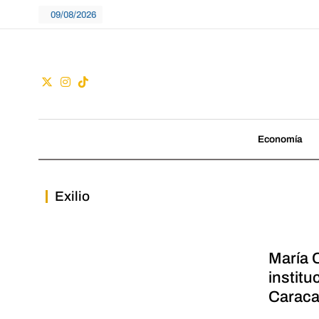
Skip
09/08/2026
to
content
Guac
No seguimos tenden
Economía
Exilio
María 
institu
Caraca