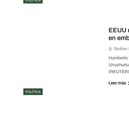
POLÍTICA
EEUU r
en emb
Sleithe
Humberto V
Urruchurtu
(REUTERS
Leer más
POLÍTICA