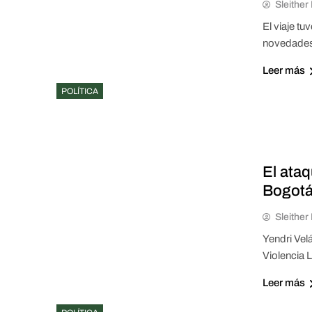
Sleithe
El viaje t
novedades 
Leer más
POLÍTICA
El ata
Bogotá
Sleithe
Yendri Vel
Violencia 
Leer más