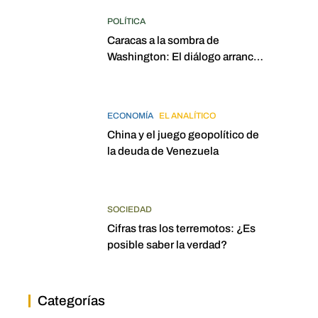
POLÍTICA
Caracas a la sombra de
Washington: El diálogo arrancó
con la mira puesta en
elecciones para 2027
ECONOMÍA
EL ANALÍTICO
China y el juego geopolítico de
la deuda de Venezuela
SOCIEDAD
Cifras tras los terremotos: ¿Es
posible saber la verdad?
Categorías