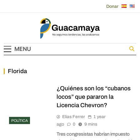
Skip
Donar
to
content
Guacamaya
MENU
Florida
¿Quiénes son los “cubanos
locos” que pararon la
Licencia Chevron?
Elias Ferrer
1 year
POLÍTICA
ago
0
9 mins
Tres congresistas habrían impuesto