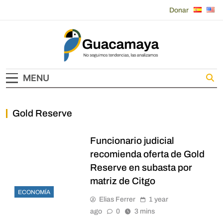
Skip
Donar
to
content
Guacamaya
MENU
Gold Reserve
Funcionario judicial
recomienda oferta de Gold
Reserve en subasta por
matriz de Citgo
ECONOMÍA
Elias Ferrer
1 year
ago
0
3 mins