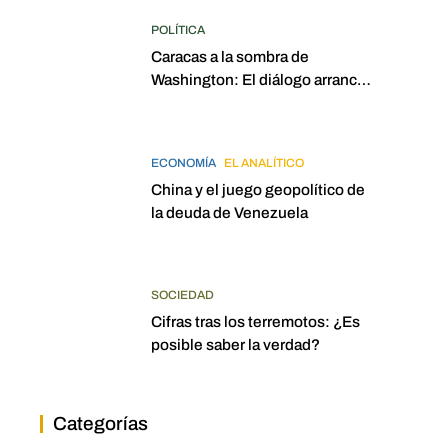
POLÍTICA
Caracas a la sombra de
Washington: El diálogo arrancó
con la mira puesta en
elecciones para 2027
ECONOMÍA
EL ANALÍTICO
China y el juego geopolítico de
la deuda de Venezuela
SOCIEDAD
Cifras tras los terremotos: ¿Es
posible saber la verdad?
Categorías