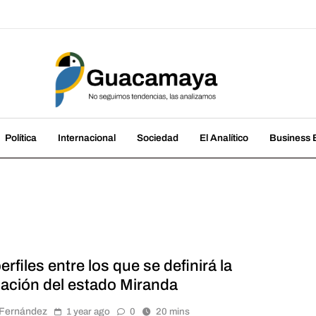
amaya
cias, las analizamos
Política
Internacional
Sociedad
El Analítico
Business B
erfiles entre los que se definirá la
ación del estado Miranda
r Fernández
1 year ago
0
20 mins