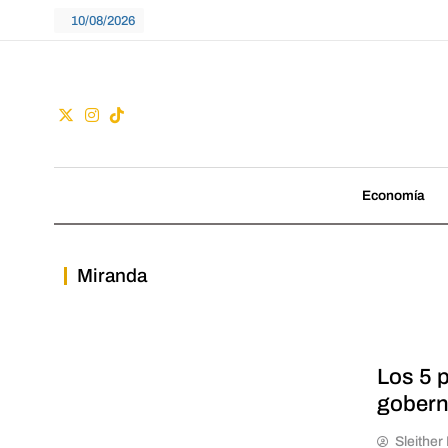
Skip
10/08/2026
to
content
Guac
No seguimos tenden
Economía
Miranda
Los 5 p
gobern
Sleithe