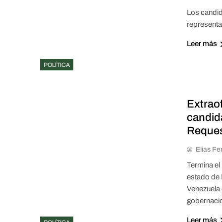
Los candid
representa
Leer más
POLÍTICA
Extraof
candida
Reque
Elias Fe
Termina el
estado de 
Venezuela 
gobernacio
Leer más