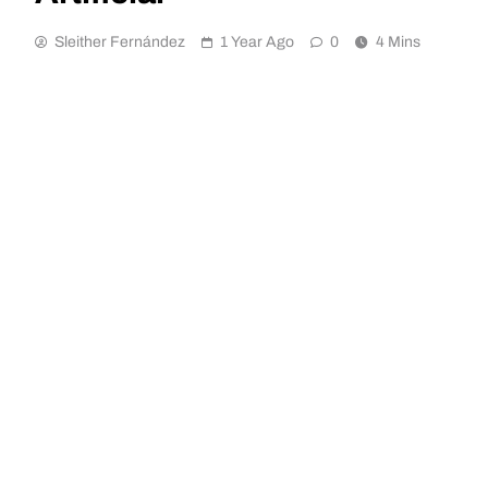
Sleither Fernández
1 Year Ago
0
4 Mins