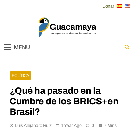
Skip
Donar
to
content
Guacamaya
MENU
POLÍTICA
¿Qué ha pasado en la
Cumbre de los BRICS+en
Brasil?
Luis Alejandro Ruiz
1 Year Ago
0
7 Mins