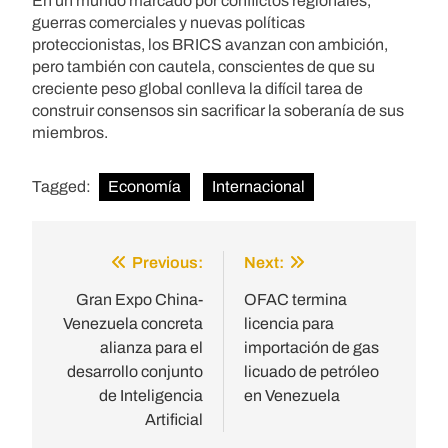
En un mundo marcado por conflictos regionales,
guerras comerciales y nuevas políticas
proteccionistas, los BRICS avanzan con ambición,
pero también con cautela, conscientes de que su
creciente peso global conlleva la difícil tarea de
construir consensos sin sacrificar la soberanía de sus
miembros.
Tagged:
Economía
Internacional
Previous:
Next:
Post
navigation
Gran Expo China-
OFAC termina
Venezuela concreta
licencia para
alianza para el
importación de gas
desarrollo conjunto
licuado de petróleo
de Inteligencia
en Venezuela
Artificial