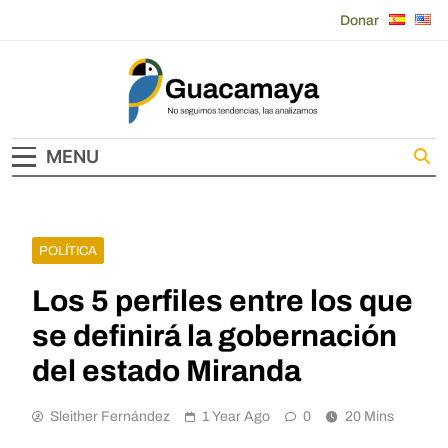
Skip
Donar
to
content
Guacamaya
MENU
POLÍTICA
Los 5 perfiles entre los que
se definirá la gobernación
del estado Miranda
Sleither Fernández
1 Year Ago
0
20 Mins