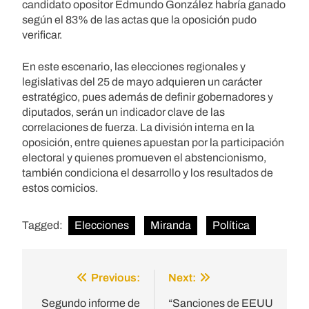
candidato opositor Edmundo González habría ganado
según el 83% de las actas que la oposición pudo
verificar.
En este escenario, las elecciones regionales y
legislativas del 25 de mayo adquieren un carácter
estratégico, pues además de definir gobernadores y
diputados, serán un indicador clave de las
correlaciones de fuerza. La división interna en la
oposición, entre quienes apuestan por la participación
electoral y quienes promueven el abstencionismo,
también condiciona el desarrollo y los resultados de
estos comicios.
Tagged:
Elecciones
Miranda
Política
Previous:
Next:
Post
navigation
Segundo informe de
“Sanciones de EEUU