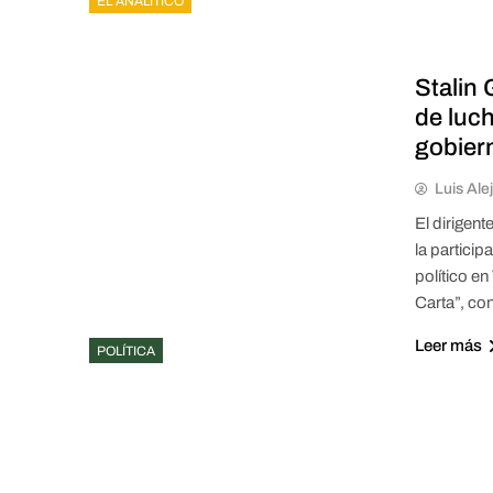
EL ANALÍTICO
Stalin
de luch
gobier
Luis Ale
El dirigen
la partici
político en
Carta”, con
Leer más
POLÍTICA