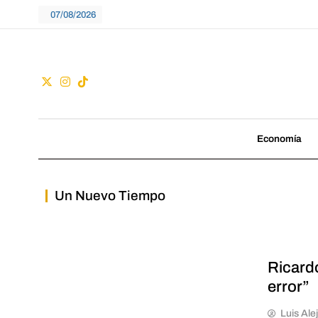
Skip
07/08/2026
to
content
Guac
No seguimos tenden
Economía
Un Nuevo Tiempo
Ricard
error”
Luis Ale