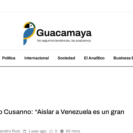
amaya
cias, las analizamos
Política
Internacional
Sociedad
El Analítico
Business B
o Cusanno: “Aislar a Venezuela es un gran
jandro Ruiz
1 year ago
0
65 mins