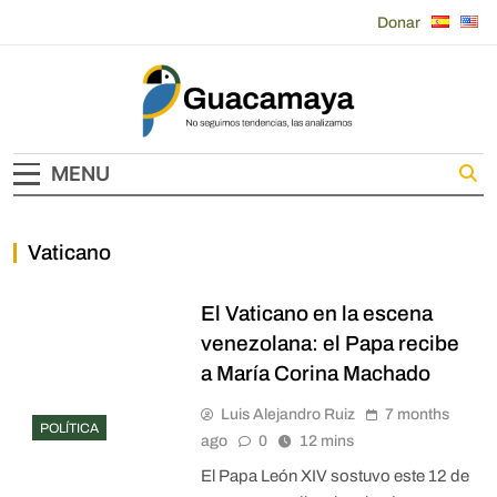
Skip
Donar
to
content
Guacamaya
MENU
Vaticano
El Vaticano en la escena
venezolana: el Papa recibe
a María Corina Machado
Luis Alejandro Ruiz
7 months
POLÍTICA
ago
0
12 mins
El Papa León XIV sostuvo este 12 de