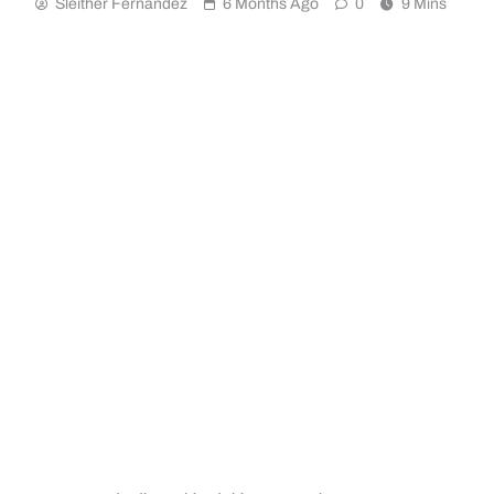
Sleither Fernández
6 Months Ago
0
9 Mins