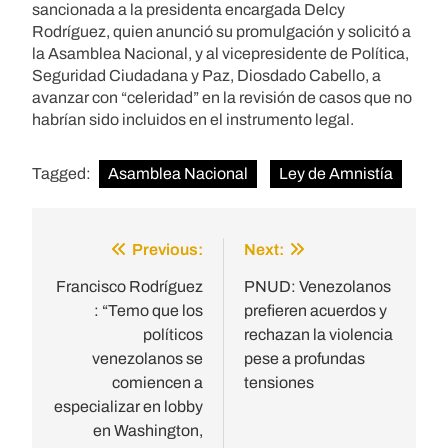
sancionada a la presidenta encargada Delcy
Rodríguez, quien anunció su promulgación y solicitó a
la Asamblea Nacional, y al vicepresidente de Política,
Seguridad Ciudadana y Paz, Diosdado Cabello, a
avanzar con “celeridad” en la revisión de casos que no
habrían sido incluidos en el instrumento legal.
Tagged:
Asamblea Nacional
Ley de Amnistía
Previous:
Next:
Post
navigation
Francisco Rodríguez
PNUD: Venezolanos
: “Temo que los
prefieren acuerdos y
políticos
rechazan la violencia
venezolanos se
pese a profundas
comiencen a
tensiones
especializar en lobby
en Washington,