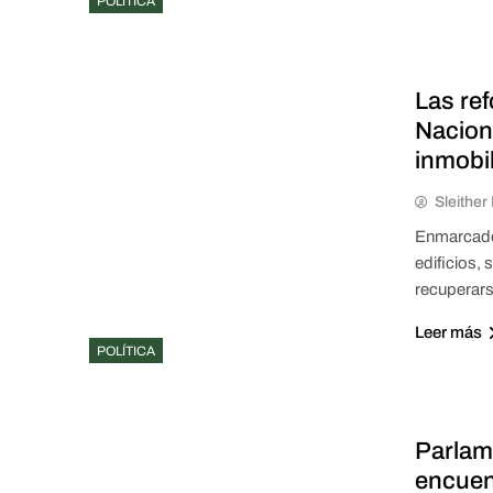
POLÍTICA
Las re
Naciona
inmobil
Sleithe
Enmarcado 
edificios,
recuperars
Leer más
POLÍTICA
Parlam
encuen