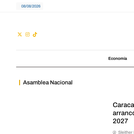
Skip
08/08/2026
to
content
Guac
No seguimos tenden
Economía
Asamblea Nacional
Caraca
arranc
2027
Sleithe