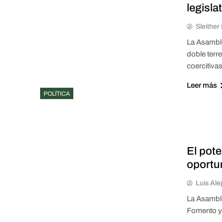
legisla
Sleithe
La Asamble
doble terr
coercitivas
Leer más
POLÍTICA
El pote
oportu
Luis Ale
La Asamble
Fomento y