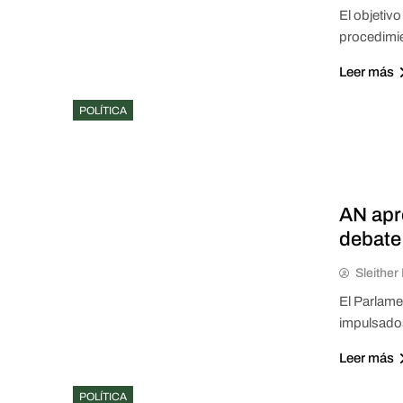
El objetiv
procedimie
Leer más
POLÍTICA
AN apr
debate
Sleithe
El Parlame
impulsados
Leer más
POLÍTICA