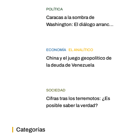
POLÍTICA
Caracas a la sombra de
Washington: El diálogo arrancó
con la mira puesta en
elecciones para 2027
ECONOMÍA
EL ANALÍTICO
China y el juego geopolítico de
la deuda de Venezuela
SOCIEDAD
Cifras tras los terremotos: ¿Es
posible saber la verdad?
Categorías