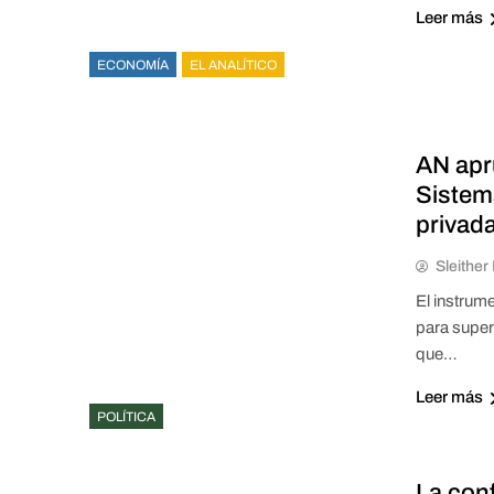
Leer más
ECONOMÍA
EL ANALÍTICO
AN apr
Sistema
privad
Sleithe
El instrume
para super
que…
Leer más
POLÍTICA
La con