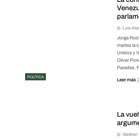
Venezu
parlam
Luis Ale
Jorge Rodr
martes la 
Unidos y V
Oliver Pon
Paredes, F
POLÍTICA
Leer más
La vue
argume
Sleithe