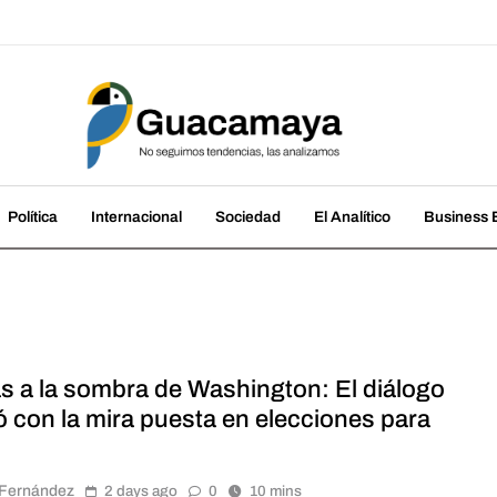
amaya
cias, las analizamos
Política
Internacional
Sociedad
El Analítico
Business B
s a la sombra de Washington: El diálogo
ó con la mira puesta en elecciones para
r Fernández
2 days ago
0
10 mins