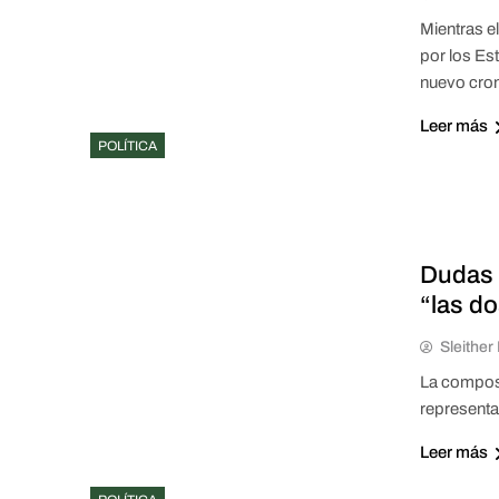
Mientras el
por los Es
nuevo cron
Leer más
POLÍTICA
Dudas y
“las d
Sleithe
La composi
representa
Leer más