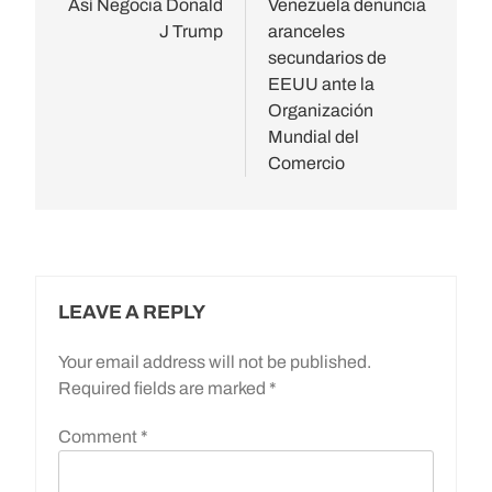
navigation
Así Negocia Donald
Venezuela denuncia
J Trump
aranceles
secundarios de
EEUU ante la
Organización
Mundial del
Comercio
LEAVE A REPLY
Your email address will not be published.
Required fields are marked
*
Comment
*