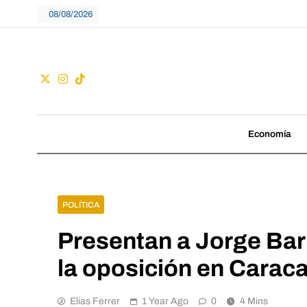
Skip
08/08/2026
to
content
Guac
No seguimos tenden
Economía
POLÍTICA
Presentan a Jorge Ba
la oposición en Carac
Elias Ferrer
1 Year Ago
0
4 Mins