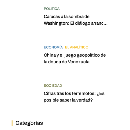
POLÍTICA
Caracas a la sombra de
Washington: El diálogo arrancó
con la mira puesta en
elecciones para 2027
ECONOMÍA
EL ANALÍTICO
China y el juego geopolítico de
la deuda de Venezuela
SOCIEDAD
Cifras tras los terremotos: ¿Es
posible saber la verdad?
Categorías