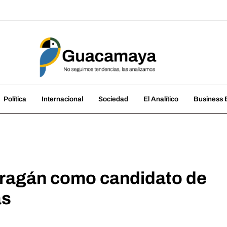
amaya
cias, las analizamos
Política
Internacional
Sociedad
El Analítico
Business B
rragán como candidato de
as