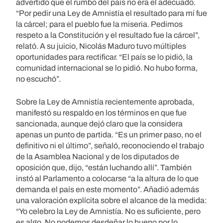
advertido que el rumbo del país no era el adecuado.
“Por pedir una Ley de Amnistía el resultado para mí fue
la cárcel; para el pueblo fue la miseria. Pedimos
respeto a la Constitución y el resultado fue la cárcel”,
relató. A su juicio, Nicolás Maduro tuvo múltiples
oportunidades para rectificar. “El país se lo pidió, la
comunidad internacional se lo pidió. No hubo forma,
no escuchó”.
Sobre la Ley de Amnistía recientemente aprobada,
manifestó su respaldo en los términos en que fue
sancionada, aunque dejó claro que la considera
apenas un punto de partida. “Es un primer paso, no el
definitivo ni el último”, señaló, reconociendo el trabajo
de la Asamblea Nacional y de los diputados de
oposición que, dijo, “están luchando allí”. También
instó al Parlamento a colocarse “a la altura de lo que
demanda el país en este momento”. Añadió además
una valoración explícita sobre el alcance de la medida:
“Yo celebro la Ley de Amnistía. No es suficiente, pero
es algo. No podemos desdeñar lo bueno por lo