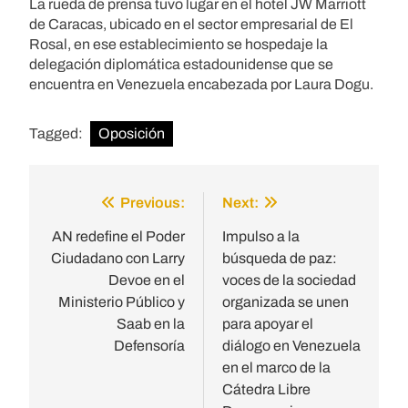
La rueda de prensa tuvo lugar en el hotel JW Marriott
de Caracas, ubicado en el sector empresarial de El
Rosal, en ese establecimiento se hospedaje la
delegación diplomática estadounidense que se
encuentra en Venezuela encabezada por Laura Dogu.
Tagged:
Oposición
Previous:
Next:
Post
navigation
AN redefine el Poder
Impulso a la
Ciudadano con Larry
búsqueda de paz:
Devoe en el
voces de la sociedad
Ministerio Público y
organizada se unen
Saab en la
para apoyar el
Defensoría
diálogo en Venezuela
en el marco de la
Cátedra Libre