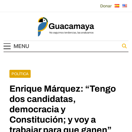
Skip
Donar
to
content
Guacamaya
MENU
POLÍTICA
Enrique Márquez: “Tengo
dos candidatas,
democracia y
Constitución; y voy a
trabajar para que ganen”