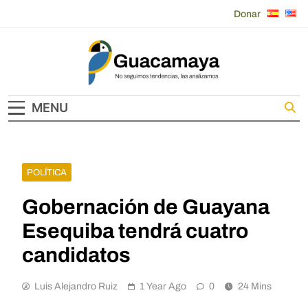
Skip
Donar
to
content
Guacamaya
MENU
POLÍTICA
Gobernación de Guayana
Esequiba tendrá cuatro
candidatos
Luis Alejandro Ruiz
1 Year Ago
0
24 Mins