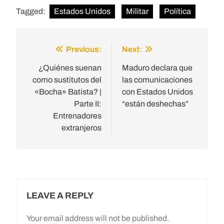
Tagged:
Estados Unidos
Militar
Política
Previous:
Next:
Post
navigation
¿Quiénes suenan
Maduro declara que
como sustitutos del
las comunicaciones
«Bocha» Batista? |
con Estados Unidos
Parte II:
“están deshechas”
Entrenadores
extranjeros
LEAVE A REPLY
Your email address will not be published.