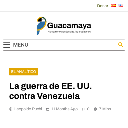
Skip
Donar
to
content
Guacamaya
MENU
EL ANALÍTICO
La guerra de EE. UU.
contra Venezuela
Leopoldo Puchi
11 Months Ago
0
7 Mins