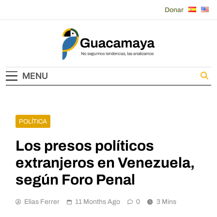
Skip
Donar
to
content
Guacamaya
MENU
POLÍTICA
Los presos políticos
extranjeros en Venezuela,
según Foro Penal
Elias Ferrer
11 Months Ago
0
3 Mins