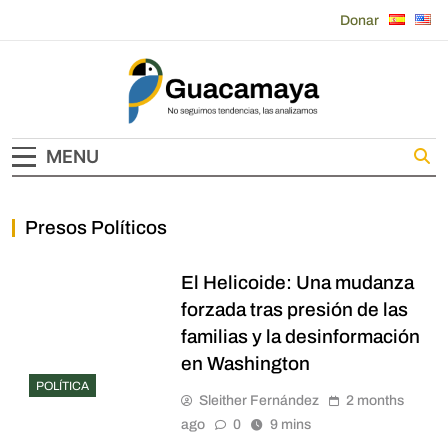
Skip
Donar
to
content
Guacamaya
MENU
Presos Políticos
El Helicoide: Una mudanza
forzada tras presión de las
familias y la desinformación
en Washington
POLÍTICA
Sleither Fernández
2 months
ago
0
9 mins