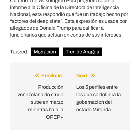
Cuando The Washington Post preguntó sobre el
informe a la Oficina de la Directora de Inteligencia
Nacional, esta respondió que fue un trabajo hecho por
“actores del deep state”. Esta expresión es usada por
allegados de Donald Trump para calificar a
funcionarios que actúan en contra de sus intereses.
Tagged:
Migración
Tren de Aragua
Previous:
Next:
Post
navigation
Producción
Los 5 perfiles entre
venezolana de crudo
los que se definirá la
sube en marzo
gobernación del
mientras baja la
estado Miranda
OPEP+