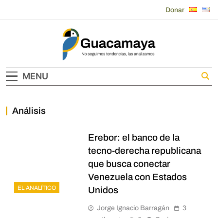
Skip
Donar
to
content
Guacamaya
MENU
Análisis
Erebor: el banco de la
tecno-derecha republicana
que busca conectar
Venezuela con Estados
EL ANALÍTICO
Unidos
Jorge Ignacio Barragán
3