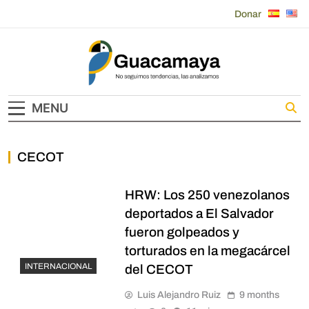
Skip
Donar
to
content
Guacamaya
MENU
CECOT
HRW: Los 250 venezolanos
deportados a El Salvador
fueron golpeados y
torturados en la megacárcel
INTERNACIONAL
del CECOT
Luis Alejandro Ruiz
9 months