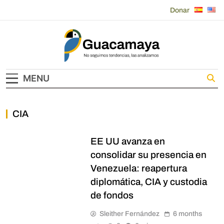
Skip
Donar
to
content
Guacamaya
MENU
CIA
POLÍTICA
EE UU avanza en
consolidar su presencia en
Venezuela: reapertura
diplomática, CIA y custodia
de fondos
Sleither Fernández
6 months