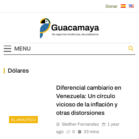
Skip
Donar
to
content
Guacamaya
MENU
Dólares
Diferencial cambiario en
Venezuela: Un círculo
vicioso de la inflación y
otras distorsiones
EL ANALÍTICO
Sleither Fernández
1 year
ago
0
23 mins