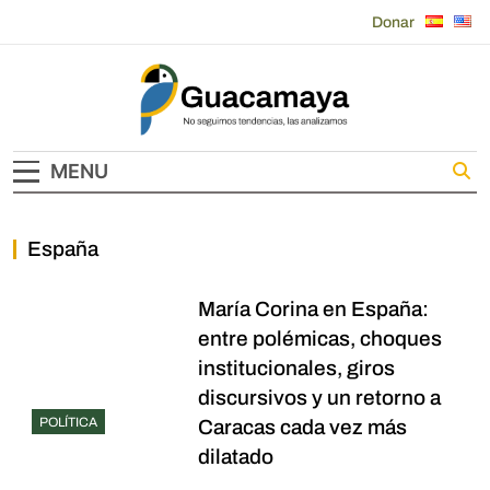
Skip
Donar
to
content
Guacamaya
MENU
España
María Corina en España:
entre polémicas, choques
institucionales, giros
discursivos y un retorno a
POLÍTICA
Caracas cada vez más
dilatado