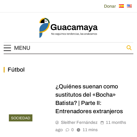
Skip
Donar
to
content
Guacamaya
MENU
Fútbol
¿Quiénes suenan como
sustitutos del «Bocha»
Batista? | Parte II:
Entrenadores extranjeros
SOCIEDAD
Sleither Fernández
11 months
ago
0
11 mins