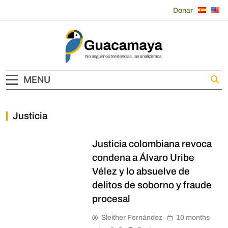
Skip
Donar
to
content
Guacamaya
MENU
Justicia
INTERNACIONAL
Justicia colombiana revoca
condena a Álvaro Uribe
Vélez y lo absuelve de
delitos de soborno y fraude
procesal
Sleither Fernández
10 months