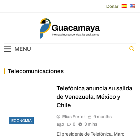
Skip
Donar
to
content
Guacamaya
MENU
Telecomunicaciones
Telefónica anuncia su salida
de Venezuela, México y
Chile
Elias Ferrer
9 months
ECONOMÍA
ago
0
3 mins
El presidente de Telefónica, Marc