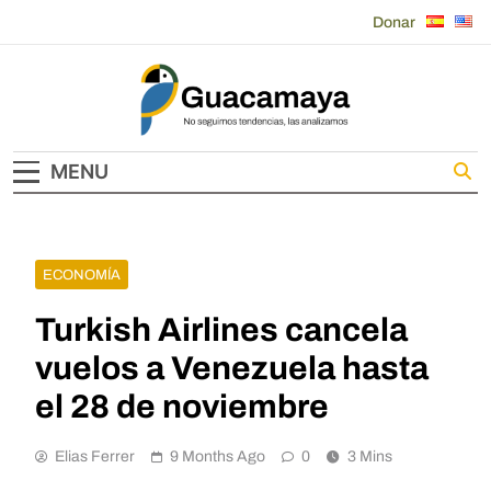
Skip
Donar
to
content
Guacamaya
MENU
ECONOMÍA
Turkish Airlines cancela
vuelos a Venezuela hasta
el 28 de noviembre
Elias Ferrer
9 Months Ago
0
3 Mins