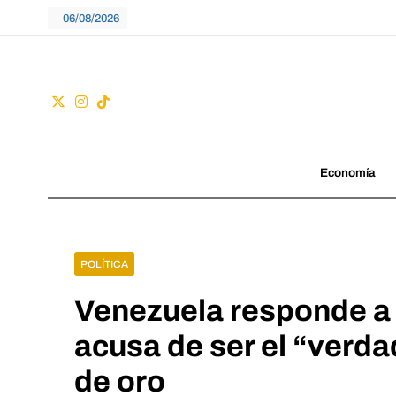
Skip
06/08/2026
to
content
Guac
No seguimos tenden
Economía
POLÍTICA
Venezuela responde a 
acusa de ser el “verda
de oro