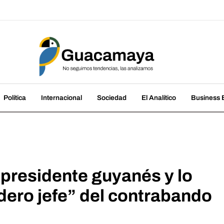
amaya
cias, las analizamos
Política
Internacional
Sociedad
El Analítico
Business B
presidente guyanés y lo
dero jefe” del contrabando