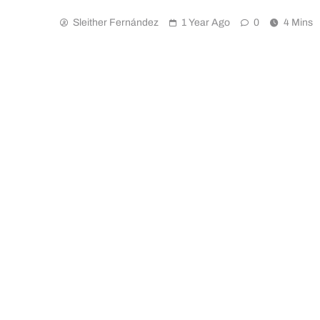
Sleither Fernández
1 Year Ago
0
4 Mins