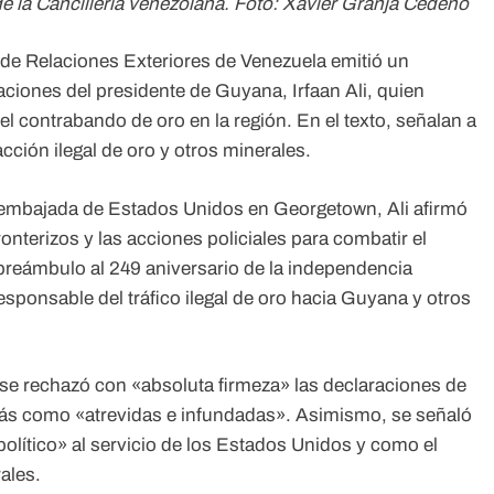
e la Cancillería venezolana. Foto: Xavier Granja Cedeño
o de Relaciones Exteriores de Venezuela emitió un
iones del presidente de Guyana, Irfaan Ali, quien
l contrabando de oro en la región. En el texto, señalan a
cción ilegal de oro y otros minerales.
a embajada de Estados Unidos en Georgetown, Ali afirmó
onterizos y las acciones policiales para combatir el
preámbulo al 249 aniversario de la independencia
sponsable del tráfico ilegal de oro hacia Guyana y otros
 se rechazó con «absoluta firmeza» las declaraciones de
más como «atrevidas e infundadas». Asimismo, se señaló
lítico» al servicio de los Estados Unidos y como el
ales.