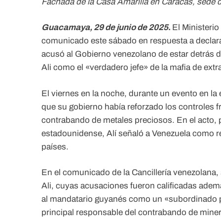
Fachada de la Casa Amarilla en Caracas, sede d
Guacamaya, 29 de junio de 2025
.
El Ministeri
comunicado este sábado en respuesta a declarac
acusó al Gobierno venezolano de estar detrás de
Ali como el «verdadero jefe» de la mafia de extra
El viernes en la noche, durante un evento en l
que su gobierno había reforzado los controles fr
contrabando de metales preciosos. En el acto, 
estadounidense, Alí señaló a Venezuela como re
países.
En el comunicado de la Cancillería venezolana,
Ali, cuyas acusaciones fueron calificadas ade
al mandatario guyanés como un «subordinado po
principal responsable del contrabando de miner