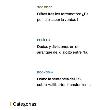
SOCIEDAD
Cifras tras los terremotos: ¿Es
posible saber la verdad?
POLÍTICA
Dudas y divisiones en el
arranque del diálogo entre “las
dos Asambleas”
ECONOMÍA
Cómo la sentencia del TSJ
sobre Halliburton transforma la
jurisprudencia en el petróleo
venezolano
Categorías