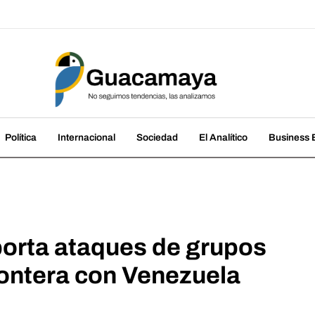
amaya
cias, las analizamos
Política
Internacional
Sociedad
El Analítico
Business B
porta ataques de grupos
rontera con Venezuela