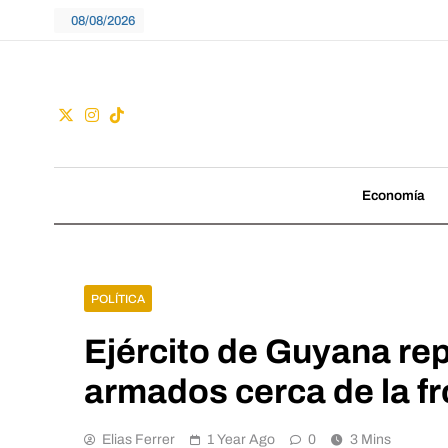
Skip
08/08/2026
to
content
Guac
No seguimos tenden
Economía
POLÍTICA
Ejército de Guyana re
armados cerca de la f
Elias Ferrer
1 Year Ago
0
3 Mins