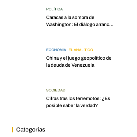
POLÍTICA
Caracas a la sombra de
Washington: El diálogo arrancó
con la mira puesta en
elecciones para 2027
ECONOMÍA
EL ANALÍTICO
China y el juego geopolítico de
la deuda de Venezuela
SOCIEDAD
Cifras tras los terremotos: ¿Es
posible saber la verdad?
Categorías