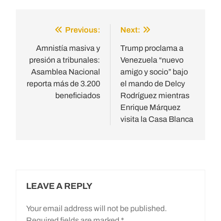
Previous:
Next:
Post
navigation
Amnistía masiva y
Trump proclama a
presión a tribunales:
Venezuela “nuevo
Asamblea Nacional
amigo y socio” bajo
reporta más de 3.200
el mando de Delcy
beneficiados
Rodríguez mientras
Enrique Márquez
visita la Casa Blanca
LEAVE A REPLY
Your email address will not be published.
Required fields are marked
*