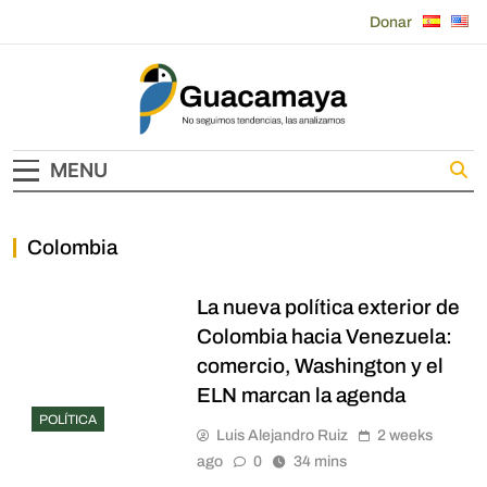
Skip
Donar
to
content
Guacamaya
MENU
Colombia
La nueva política exterior de
Colombia hacia Venezuela:
comercio, Washington y el
ELN marcan la agenda
POLÍTICA
Luis Alejandro Ruiz
2 weeks
ago
0
34 mins