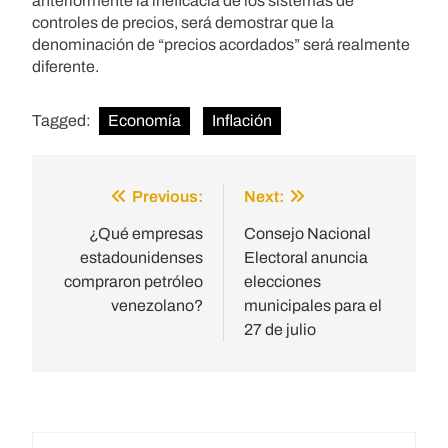
anteriormente la ineficacia de los sistemas de
controles de precios, será demostrar que la
denominación de “precios acordados” será realmente
diferente.
Tagged:
Economía
Inflación
Previous:
Next:
Post
navigation
¿Qué empresas
Consejo Nacional
estadounidenses
Electoral anuncia
compraron petróleo
elecciones
venezolano?
municipales para el
27 de julio