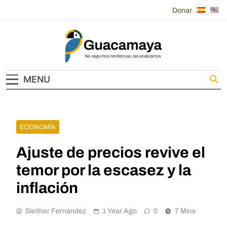
Skip
Donar
to
content
Guacamaya
MENU
ECONOMÍA
Ajuste de precios revive el
temor por la escasez y la
inflación
Sleither Fernández
1 Year Ago
0
7 Mins