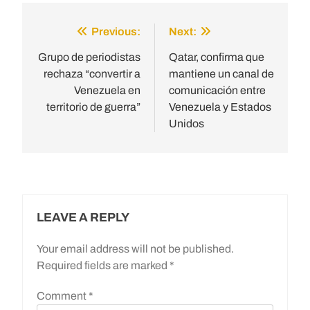
Previous:
Next:
Post
navigation
Grupo de periodistas
Qatar, confirma que
rechaza “convertir a
mantiene un canal de
Venezuela en
comunicación entre
territorio de guerra”
Venezuela y Estados
Unidos
LEAVE A REPLY
Your email address will not be published.
Required fields are marked
*
Comment
*