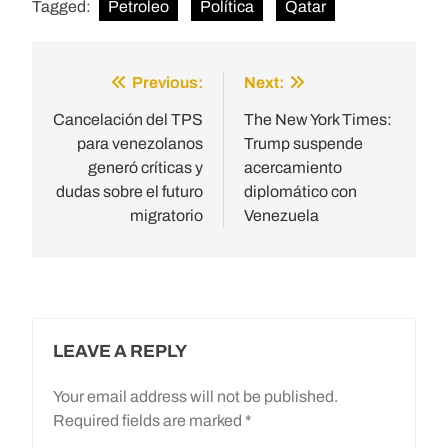
Tagged:
Petroleo
Política
Qatar
Previous:
Next:
Post
navigation
Cancelación del TPS
The New York Times:
para venezolanos
Trump suspende
generó críticas y
acercamiento
dudas sobre el futuro
diplomático con
migratorio
Venezuela
LEAVE A REPLY
Your email address will not be published.
Required fields are marked
*