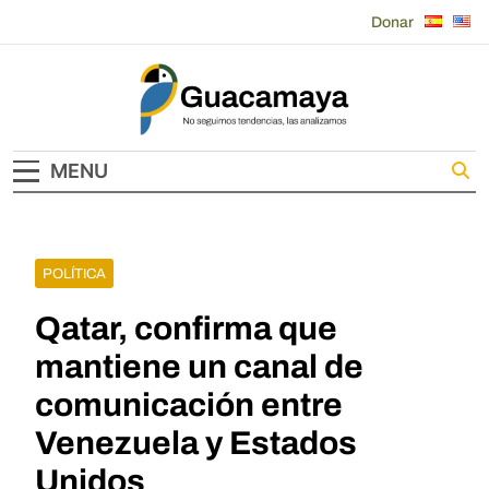
Skip
Donar
to
content
Guacamaya
MENU
POLÍTICA
Qatar, confirma que
mantiene un canal de
comunicación entre
Venezuela y Estados
Unidos