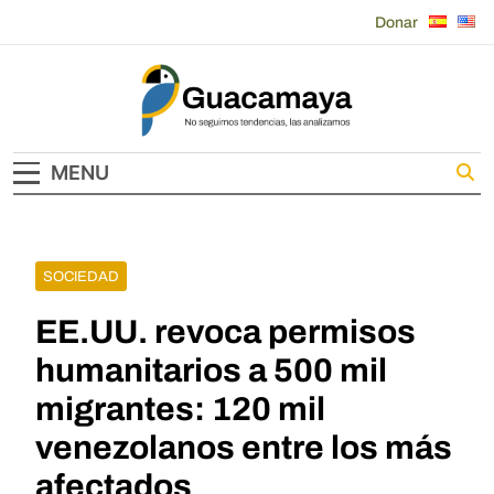
Skip
Donar
to
content
Guacamaya
MENU
SOCIEDAD
EE.UU. revoca permisos
humanitarios a 500 mil
migrantes: 120 mil
venezolanos entre los más
afectados